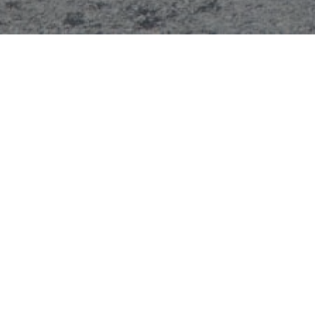
Communication
le blabla de la communication
Thomas Debauge
Vice-Président